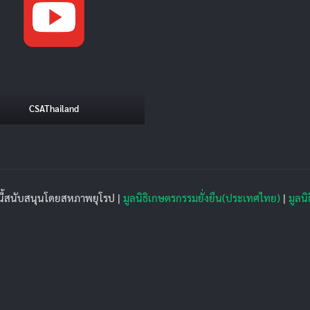
CSAThailand
นี้สนับสนุนโดยสหภาพยุโรป |
มูลนิธิเกษตรกรรมยั่งยืน(ประเทศไทย)
|
มูลนิ