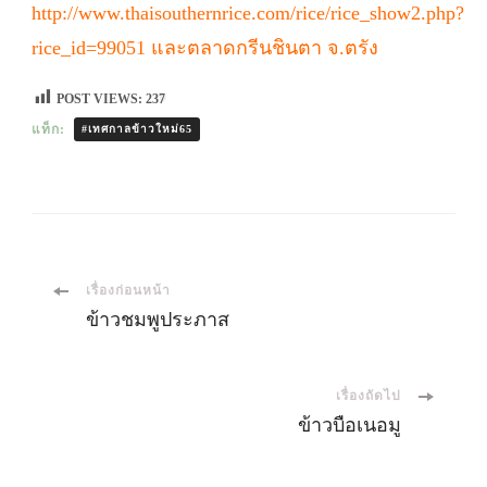
http://www.thaisouthernrice.com/rice/rice_show2.php?
rice_id=99051 และตลาดกรีนชินตา จ.ตรัง
POST VIEWS:
237
แท็ก:
#เทศกาลข้าวใหม่65
เมนู
เรื่องก่อนหน้า
ข้าวชมพูประภาส
นำ
เรื่องถัดไป
ทาง
ข้าวบือเนอมู
โพส