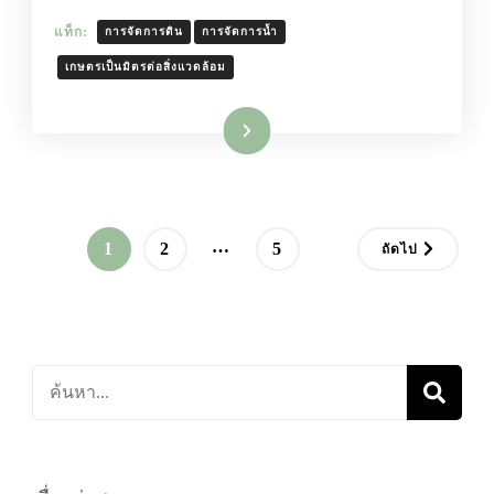
แท็ก:
การจัดการดิน
การจัดการน้ำ
เกษตรเป็นมิตรต่อสิ่งแวดล้อม
อ่านเพิ่มเติม
Posts
…
หน้า
หน้า
หน้า
1
2
5
ถัดไป
pagination
ค้นหา
เกี่ยว
กับ: