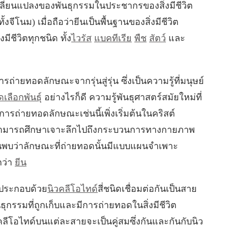
่ยนแปลงของพันธุกรรมในประชากรของสิ่งมีชีวิต
ีโนม) เมื่อถือว่ายีนเป็นพื้นฐานของสิ่งมีชีวิต
งมีชีวิตทุกชนิด ทั้ง
ไวรัส
แบคทีเรีย
พืช
สัตว์
และ
รถ่ายทอดลักษณะจากรุ่นสู่รุ่น ซึ่งเป็นความรู้ที่มนุษย์
เลือกพันธุ์
อย่างไรก็ดี ความรู้พันธุศาสตร์สมัยใหม่ที่
่ายทอดลักษณะเช่นนี้เพิ่งเริ่มต้นในคริสต์
สามารถศึกษาเจาะลึกไปถึงกระบวนการทางกายภาพ
พบว่าลักษณะที่ถ่ายทอดนั้นมีแบบแผนจำเพาะ
กว่า
ยีน
ี่ประกอบด้วย
นิวคลีโอไทด์
สี่ชนิดเชื่อมต่อกันเป็นสาย
นธุกรรมที่ถูกเก็บและมีการถ่ายทอดในสิ่งมีชีวิต
คลีโอไทด์บนแต่ละสายจะเป็นคู่สมซึ่งกันและกันกับนิว