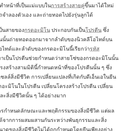
ทำหน้าที่เป็นแม่แบบใน
การสร้างสายคู่
ขึ้นมาได้ใหม่
จำลองตัวเอง และถ่ายทอดไปยังรุ่นลูกได้
ป็นสายของ
กรดอะมิโน
ประกอบกันเป็น
โปรตีน
ซึ่ง
ีนนั้นถ่ายทอดออกมาจากลำดับของนิวคลีโอไทด์บน
โอไทด์และลำดับของกรดอะมิโนนี้เรียกว่า
รหัส
มาเป็นโปรตีนช่วยกำหนดว่าสายโซ่ของกรดอะมิโนนั้น
งสร้างสามมิตินี้กำหนดหน้าที่ของโปรตีนนั้น ๆ ซึ่ง
์สิ่งมีชีวิต การเปลี่ยนแปลงที่เกิดกับดีเอ็นเอในยีน
ดอะมิโนในโปรตีน เปลี่ยนโครงสร้างโปรตีน เปลี่ยน
สิ่งมีชีวิตนั้น ๆ ได้อย่างมาก
การกำหนดลักษณะและพฤติกรรมของสิ่งมีชีวิต แต่ผล
ที่ได้จากการผสมผสานกันระหว่างพันธุกรรมและสิ่ง
น ขนาดของสิ่งมีชีวิตไม่ได้ถูกกำหนดโดยยีนเพียงอย่าง