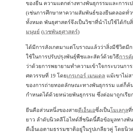
ของยีน ความแตกต่างทางพันธุกรรมและการเปลี
(เช่นการศึกษาหาความสัมพันธ์ของยีนตลอดทั่วทั้งจ
ทั้งหมด พันธุศาสตร์จึงเป็นวิชาที่นำไปใช้ได้กับสิ่
มนุษย์
(
เวชพันธุศาสตร์
)
ได้มีการสังเกตมาแต่โบราณแล้วว่าสิ่งมีชีวิตมีกา
ใช้ในการปรับปรุงพันธุ์พืชและสัตว์ด้วยวิธี
การคัด
ว่าด้วยการพยายามทำความเข้าใจกระบวนการการถ
ศตวรรษที่ 19 โดย
เกรเกอร์ เมนเดล
แม้เขาไม่
ของการถ่ายทอดลักษณะทางพันธุกรรม แต่ก็ค้น
กำหนดได้ด้วยหน่วยพันธุกรรม ซึ่งต่อมาถูกเรีย
ยีนคือส่วนหนึ่งของสาย
ดีเอ็นเอ
ซึ่งเป็น
โมเลกุล
ท
ยาว ลำดับนิวคลีโอไทด์สี่ชนิดนี้คือข้อมูลทางพั
ดีเอ็นเอตามธรรมชาติอยู่ในรูปเกลียวคู่ โดยนิว