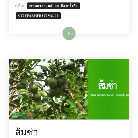
แท็ก:
#เทศกาลสวนผักคนเมืองครั้งที่6
CITYFARMFESTIVAL#6
อ่านเพิ่มเติม
ส้มซ่า