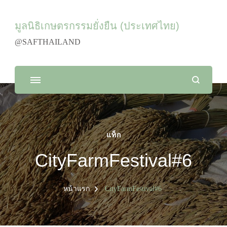
มูลนิธิเกษตรกรรมยั่งยืน (ประเทศไทย)
@SAFTHAILAND
แท็ก
CityFarmFestival#6
หน้าแรก
CityFarmFestival#6