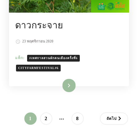
ดาวกระจาย
23 พฤศจิกายน 2020
แท็ก:
#เทศกาลสวนผักคนเมืองครั้งที่6
CITYFARMFESTIVAL#6
อ่านเพิ่มเติม
Posts
…
หน้า
หน้า
หน้า
1
2
8
ถัดไป
pagination