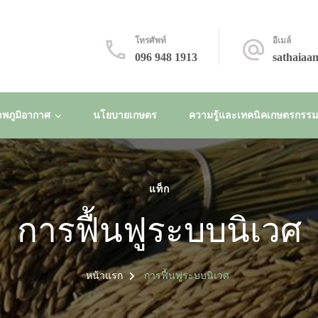
โทรศัพท์
อีเมล์
096 948 1913
sathaiaa
พภูมิอากาศ
นโยบายเกษตร
ความรู้และเทคนิคเกษตรกรรมยั
แท็ก
การฟื้นฟูระบบนิเวศ
หน้าแรก
การฟื้นฟูระบบนิเวศ