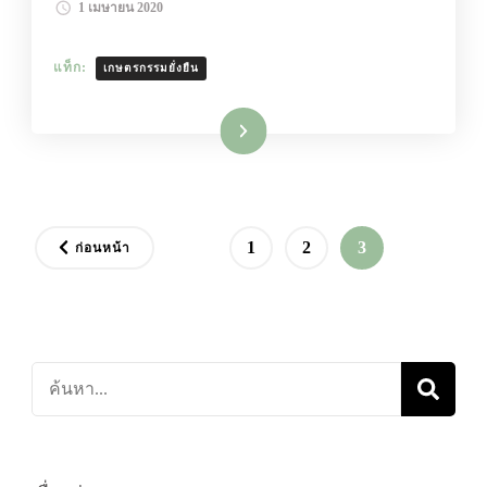
1 เมษายน 2020
แท็ก:
เกษตรกรรมยั่งยืน
อ่านเพิ่มเติม
Posts
หน้า
หน้า
หน้า
1
2
3
ก่อนหน้า
pagination
ค้นหา
เกี่ยว
กับ: