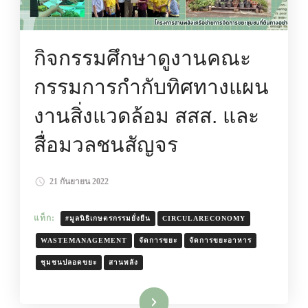
กิจกรรมศึกษาดูงานคณะ
กรรมการกำกับทิศทางแผน
งานสิ่งแวดล้อม สสส. และ
สื่อมวลชนสัญจร
21 กันยายน 2022
แท็ก:
#มูลนิธิเกษตรกรรมยั่งยืน
CIRCULARECONOMY
WASTEMANAGEMENT
จัดการขยะ
จัดการขยะอาหาร
ชุมชนปลอดขยะ
สานพลัง
อ่านเพิ่มเติม