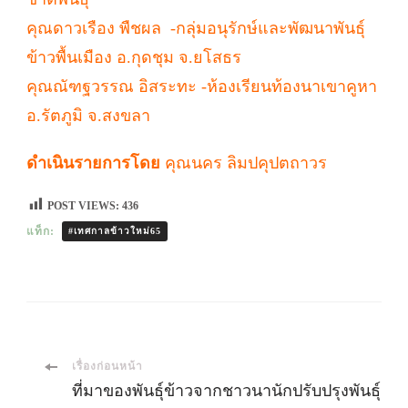
คุณดาวเรือง พืชผล -กลุ่มอนุรักษ์และพัฒนาพันธุ์
ข้าวพื้นเมือง อ.กุดชุม จ.ยโสธร
คุณณัฑฐวรรณ อิสระทะ -ห้องเรียนท้องนาเขาคูหา
อ.รัตภูมิ จ.สงขลา
ดำเนินรายการโดย
คุณนคร ลิมปคุปตถาวร
POST VIEWS:
436
แท็ก:
#เทศกาลข้าวใหม่65
เมนู
เรื่องก่อนหน้า
ที่มาของพันธุ์ข้าวจากชาวนานักปรับปรุงพันธุ์