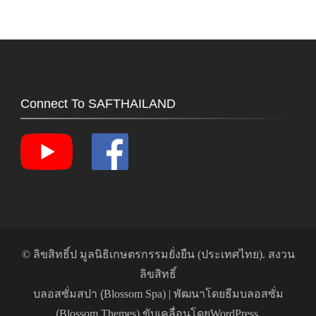
Connect To SAFTHAILAND
© ลิขสิทธิ์ป
มูลนิธิเกษตรกรรมยั่งยืน (ประเทศไทย)
. สงวน
ลิขสิทธิ์
บลอสซั่มสปา (ฺBlossom Spa) | พัฒนาโดย
ธีมบลอสซั่ม
(ฺBlossom Themes)
.ขับเคลื่อนโดย
WordPress
.