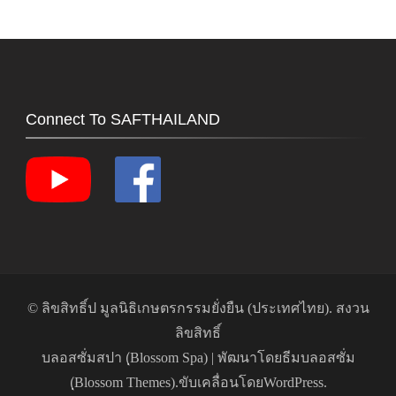
Connect To SAFTHAILAND
© ลิขสิทธิ์ป
มูลนิธิเกษตรกรรมยั่งยืน (ประเทศไทย)
. สงวน
ลิขสิทธิ์
บลอสซั่มสปา (ฺBlossom Spa) | พัฒนาโดย
ธีมบลอสซั่ม
(ฺBlossom Themes)
.ขับเคลื่อนโดย
WordPress
.