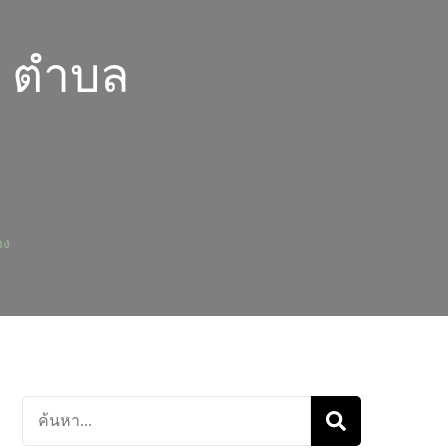
าน ตำบล
าง
ค้นหา
เกี่ยว