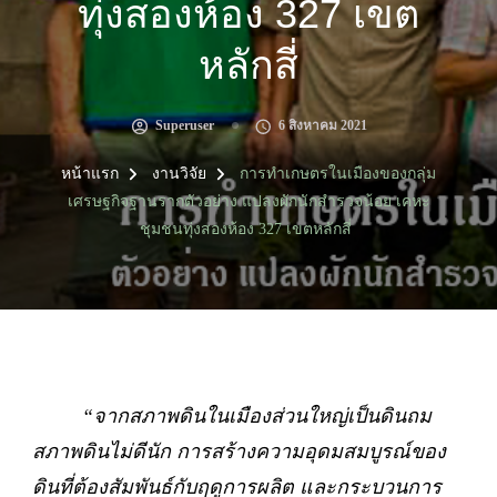
ทุ่งสองห้อง 327 เขต
หลักสี่
Superuser
6 สิงหาคม 2021
หน้าแรก
งานวิจัย
การทำเกษตรในเมืองของกลุ่ม
เศรษฐกิจฐานรากตัวอย่าง แปลงผักนักสำรวจน้อย เคหะ
ชุมชนทุ่งสองห้อง 327 เขตหลักสี่
“จากสภาพดินในเมืองส่วนใหญ่เป็นดินถม
สภาพดินไม่ดีนัก การสร้างความอุดมสมบูรณ์ของ
ดินที่ต้องสัมพันธ์กับฤดูการผลิต และกระบวนการ