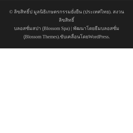
© ลิขสิทธิ์ป
มูลนิธิเกษตรกรรมยั่งยืน (ประเทศไทย)
. สงวน
ลิขสิทธิ์
บลอสซั่มสปา (ฺBlossom Spa) | พัฒนาโดย
ธีมบลอสซั่ม
(ฺBlossom Themes)
.ขับเคลื่อนโดย
WordPress
.