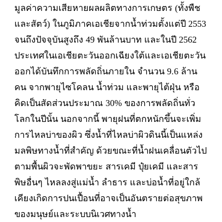
มูลค่าความเสียหายผลผลิตทางการเกษตร (ทั้งพืช
และสัตว์) ในภูมิภาคเอเชียจากน้ำท่วมตั้งแต่ปี 2553
จนถึงปัจจุบันสูงถึง 49 พันล้านบาท และในปี 2562
ประเทศในเอเชียตะวันออกเฉียงใต้และเอเชียตะวัน
ออกได้บันทึกการพลัดถิ่นภายใน จำนวน 9.6 ล้าน
คน จากพายุไซโคลน น้ำท่วม และพายุไต้ฝุ่น หรือ
คิดเป็นสัดส่วนประมาณ 30% ของการพลัดถิ่นทั่ว
โลกในปีนั้น นอกจากนี้ พายุฝนที่ตกหนักขึ้นจะเพิ่ม
การไหลบ่าของผิว ซึ่งน้ำที่ไหลบ่าผิวดินนี้เป็นแหล่ง
มลพิษทางน้ำที่สำคัญ ด้วยขณะที่น้ำฝนเคลื่อนตัวไป
ตามพื้นผิวจะพัดพาขยะ สารเคมี ปุ๋ยเคมี และสาร
พิษอื่นๆ ไหลลงสู่แม่น้ำ ลำธาร และบ่อน้ำที่อยู่ใกล้
เคียงเกิดการปนเปื้อนที่อาจเป็นอันตรายต่อสุขภาพ
ของมนุษย์และระบบนิเวศทางน้ำ