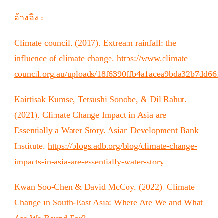
อ้างอิง
:
Climate council. (2017). Extream rainfall: the
influence of climate change.
https://www.climate
council.org.au/uploads/18f6390ffb4a1acea9bda32b7dd66
Kaittisak Kumse, Tetsushi Sonobe, & Dil Rahut.
(2021). Climate Change Impact in Asia are
Essentially a Water Story. Asian Development Bank
Institute.
https://blogs.adb.org/blog/climate-change-
impacts-in-asia-are-essentially-water-story
Kwan Soo-Chen & David McCoy. (2022). Climate
Change in South-East Asia: Where Are We and What