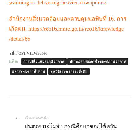
warming-is-delivering-heavier-downpours/
สำนักงานสิ่งแวดล้อมและควบคุมมลพิษที่ 16. การ
เกิดฝน. https://reo16.mnre.go.th/reo16/knowledge
/detail/86
POST VIEWS:
593
แท็ก:
การเปลี่ยนแปลงภูมิอากาศ
ปรากฎการณ์สุดขั้วของสภาพอากาศ
ผลกระทบจากน้ำท่วม
มูลนิธิเกษตรกรรมยั่งยืน
เมนู
เรื่องก่อนหน้า
ฝนตกขยะโผล่ : กรณีศึกษาของไต้หวัน
นำ