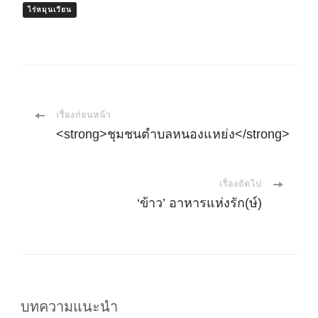
ไร่หมุนเวียน
เมนู
เรื่องก่อนหน้า
<strong>ชุมชนตำบลหนองแหย่ง</strong>
นำ
เรื่องถัดไป
ทาง
‘ข้าว’ อาหารแห่งรัก(ษ์)
โพส
บทความแนะนำ