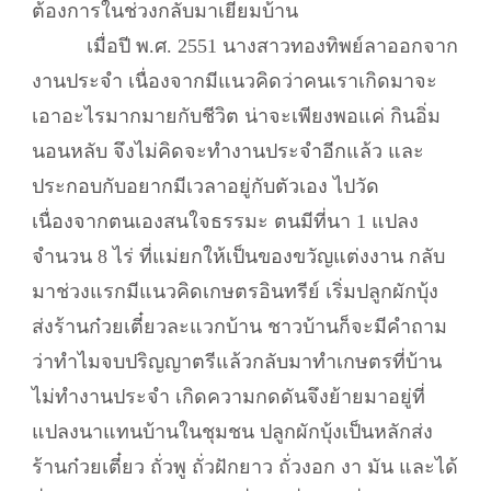
ต้องการในช่วงกลับมาเยี่ยมบ้าน
เมื่อปี พ.ศ. 2551 นางสาวทองทิพย์ลาออกจาก
งานประจำ เนื่องจากมีแนวคิดว่าคนเราเกิดมาจะ
เอาอะไรมากมายกับชีวิต น่าจะเพียงพอแค่ กินอิ่ม
นอนหลับ จึงไม่คิดจะทำงานประจำอีกแล้ว และ
ประกอบกับอยากมีเวลาอยู่กับตัวเอง ไปวัด
เนื่องจากตนเองสนใจธรรมะ ตนมีที่นา 1 แปลง
จำนวน 8 ไร่ ที่แม่ยกให้เป็นของขวัญแต่งงาน กลับ
มาช่วงแรกมีแนวคิดเกษตรอินทรีย์ เริ่มปลูกผักบุ้ง
ส่งร้านก๋วยเตี๋ยวละแวกบ้าน ชาวบ้านก็จะมีคำถาม
ว่าทำไมจบปริญญาตรีแล้วกลับมาทำเกษตรที่บ้าน
ไม่ทำงานประจำ เกิดความกดดันจึงย้ายมาอยู่ที่
แปลงนาแทนบ้านในชุมชน ปลูกผักบุ้งเป็นหลักส่ง
ร้านก๋วยเตี๋ยว ถั่วพู ถั่วฝักยาว ถั่วงอก งา มัน และได้