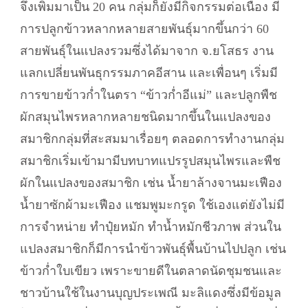
จึงเพิ่มมาเป็น 20 คน กลุ่มก็ยังมีกิจกรรมต่อเนื่อง มี
การปลูกข้าวหลากหลายสายพันธุ์มากขึ้นกว่า 60
สายพันธุ์ในแปลงรวมซึ่งได้มาจาก จ.ยโสธร งาน
แลกเปลี่ยนพันธุกรรมภาคอีสาน และเพื่อนๆ เริ่มมี
การขายข้าวก่ำในตรา “ข้าวก่ำอีแม่” และปลูกพืช
ผักสมุนไพรหลากหลายชนิดมากขึ้นในแปลงของ
สมาชิกกลุ่มที่สะสมมาเรื่อยๆ ตลอดการทำงานกลุ่ม
สมาชิกเริ่มเข้ามามีบทบาทแปรรูปสมุนไพรและพืช
ผักในแปลงของสมาชิก เช่น น้ำยาล้างจานมะเฟือง
น้ำยาซักผ้ามะเฟือง แชมพูมะกรูด ใช้เองแต่ยังไม่มี
การจำหน่าย ทำปุ๋ยหมัก ทำน้ำหมักชีวภาพ ส่วนใน
แปลงสมาชิกก็มีการนำข้าวพันธุ์พื้นบ้านไปปลูก เช่น
ข้าวก่ำใบเขียว เพราะขายดีในตลาดนัดชุมชนและ
ชาวบ้านใช้ในงานบุญประเพณี มะลิแดงซึ่งมีข้อมูล