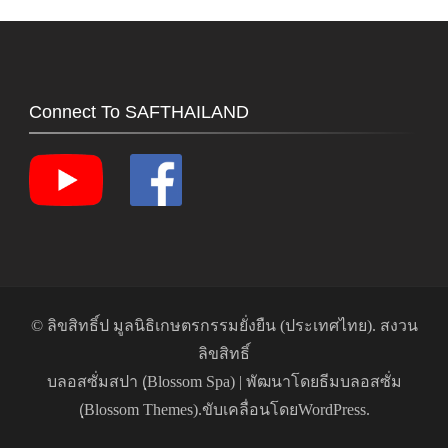
Connect To SAFTHAILAND
© ลิขสิทธิ์ป
มูลนิธิเกษตรกรรมยั่งยืน (ประเทศไทย)
. สงวน
ลิขสิทธิ์
บลอสซั่มสปา (ฺBlossom Spa) | พัฒนาโดย
ธีมบลอสซั่ม
(ฺBlossom Themes)
.ขับเคลื่อนโดย
WordPress
.