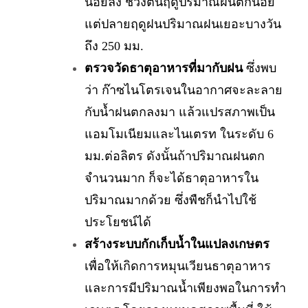
น้อยลง ช่วงต้นฤดูปริมาณฝนตกน้อย
แต่ปลายฤดูฝนปริมาณฝนเยอะบางวัน
ถึง 250 มม.
ตรวจวัดธาตุอาหารที่มากับฝน
ซึ่งพบ
ว่า ก๊าซไนโตรเจนในอากาศจะละลาย
กับน้ำฝนตกลงมา แล้วแปรสภาพเป็น
แอมโมเนียมและไนเตรท ในระดับ 6
มม.ต่อลิตร ดังนั้นถ้าปริมาณฝนตก
จำนวนมาก ก็จะได้ธาตุอาหารใน
ปริมาณมากด้วย ซึ่งพืชก็นำไปใช้
ประโยชน์ได้
สร้างระบบกักเก็บน้ำในแปลงเกษตร
เพื่อให้เกิดการหมุนเวียนธาตุอาหาร
และการมีปริมาณน้ำเพียงพอในการทำ