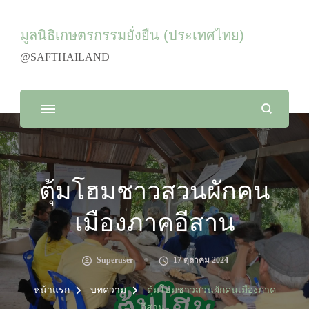
มูลนิธิเกษตรกรรมยั่งยืน (ประเทศไทย)
@SAFTHAILAND
ตุ้มโฮมชาวสวนผักคน
เมืองภาคอีสาน
Superuser
17 ตุลาคม 2024
หน้าแรก
บทความ
ตุ้มโฮมชาวสวนผักคนเมืองภาค
อีสาน