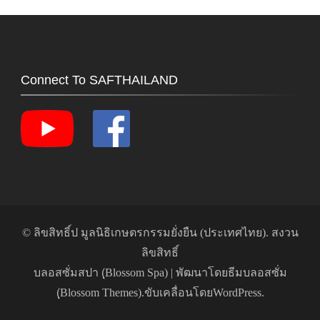
Connect To SAFTHAILAND
© ลิขสิทธิ์ป
มูลนิธิเกษตรกรรมยั่งยืน (ประเทศไทย)
. สงวน
ลิขสิทธิ์
บลอสซั่มสปา (ฺBlossom Spa) | พัฒนาโดย
ธีมบลอสซั่ม
(ฺBlossom Themes)
.ขับเคลื่อนโดย
WordPress
.