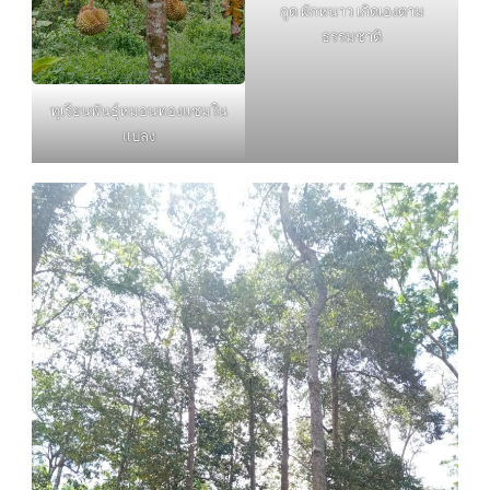
กูด ผักหนาว เกิดเองตาม
ธรรมชาติ
ทุเรียนพันธุ์หมอนทองแซมใน
แปลง