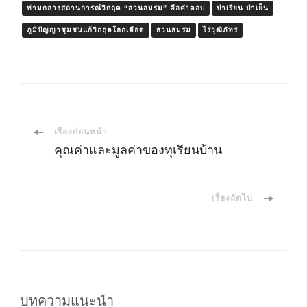
ท่ามกลางสถานการณ์วิกฤต “สวนสมรม” คือคำตอบ
ป่าเรียน ป่าเย็น
ภูมิปัญญาชุมชนแก้วิกฤตโลกเดือด
สวนสมรม
ไร่วุฒิภัทร
เมนู
เรื่องก่อนหน้า
คุณค่าและมูลค่าของทุเรียนบ้าน
นำ
เรื่องถัดไป
ทาง
โพส
บทความแนะนำ