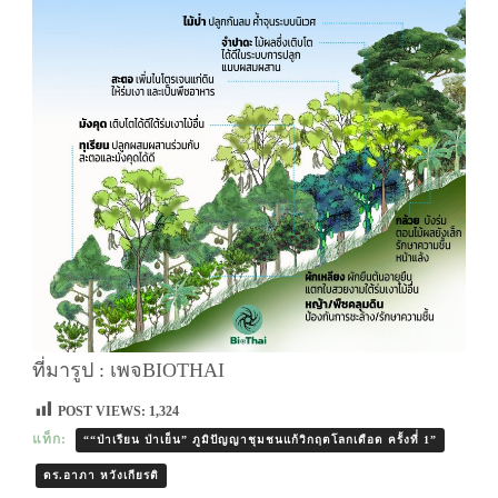
ที่มารูป : เพจBIOTHAI
POST VIEWS:
1,324
แท็ก:
““ป่าเรียน ป่าเย็น” ภูมิปัญญาชุมชนแก้วิกฤตโลกเดือด ครั้งที่่ 1”
ดร.อาภา หวังเกียรติ