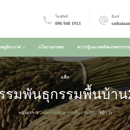
โทรศัพท์
อีเมล์
096 948 1913
sathaiaa
พภูมิอากาศ
นโยบายเกษตร
ความรู้และเทคนิคเกษตรกรรมยั
แท็ก
รมพันธุกรรมพื้นบ้า
หน้าแรก
มหกรรมพันธุกรรมพื้นบ้าน2563
(หน้า 3)