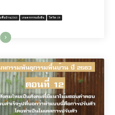
พื้นบ้าน2563
เกษตรกรรมยั่งยืน
โควิด-19
มเติม